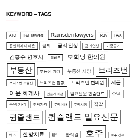
KEYWORD – TAGS
Ramsden lawyers
TAX
ATO
H&H lawyers
RBA
금리 인상
금리
공인회계사 이윤
금리인상
기준금리
보화당 한의원
김흥수 변호사
멜버른
부동산
브리즈번
부동산 시장
부동산 거래
세금
브리즈번 한의원
브리즈번 집값
브리즈번 부동산
이윤 회계사
일요신문 퀸즐랜드
주택
인플레이션
집값
주택 가격
주택가격
주택거래
주택시장
퀸즐랜드 일요신문
퀸즐랜드
호주
한방치료
한의원
한약
텍스
호주 경제