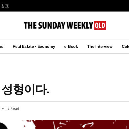
마침표
es
Real Estate · Economy
e-Book
The Interview
Co
 성형이다.
 Mins Read