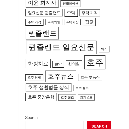
이윤 회계사
인플레이션
일요신문 퀸즐랜드
주택
주택 가격
집값
주택가격
주택거래
주택시장
퀸즐랜드
퀸즐랜드 일요신문
텍스
호주
한방치료
한의원
한약
호주뉴스
호주 부동산
호주 경제
호주 생활법률 상식
호주 정부
호주 중앙은행
호주 집값
회계년도
Search
SEARCH