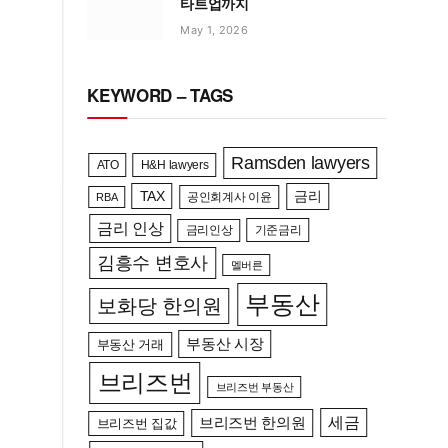
타트업까지
May 1, 2026
KEYWORD – TAGS
Ramsden lawyers
ATO
H&H lawyers
TAX
금리
공인회계사 이윤
RBA
금리 인상
금리인상
기준금리
김흥수 변호사
멜버른
부동산
보화당 한의원
부동산 시장
부동산 거래
브리즈번
브리즈번 부동산
세금
브리즈번 한의원
브리즈번 집값