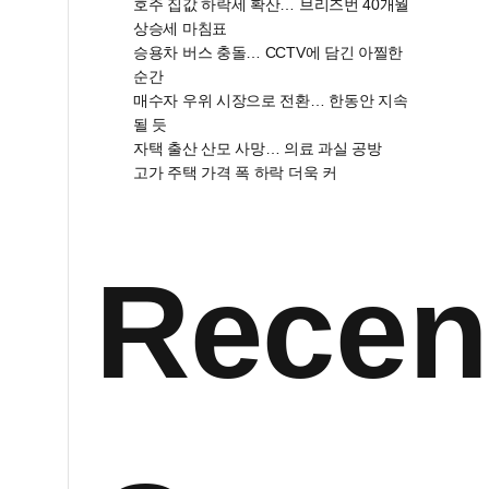
호주 집값 하락세 확산… 브리즈번 40개월
상승세 마침표
승용차 버스 충돌… CCTV에 담긴 아찔한
순간
매수자 우위 시장으로 전환… 한동안 지속
될 듯
자택 출산 산모 사망… 의료 과실 공방
고가 주택 가격 폭 하락 더욱 커
Recen