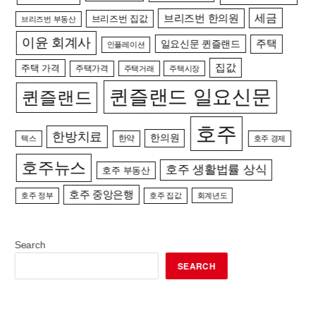
세금
브리즈번 한의원
브리즈번 집값
브리즈번 부동산
이윤 회계사
일요신문 퀸즐랜드
주택
인플레이션
집값
주택 가격
주택가격
주택거래
주택시장
퀸즐랜드 일요신문
퀸즐랜드
호주
한방치료
한의원
한약
텍스
호주 경제
호주뉴스
호주 생활법률 상식
호주 부동산
호주 중앙은행
호주 정부
호주 집값
회계년도
Search
SEARCH