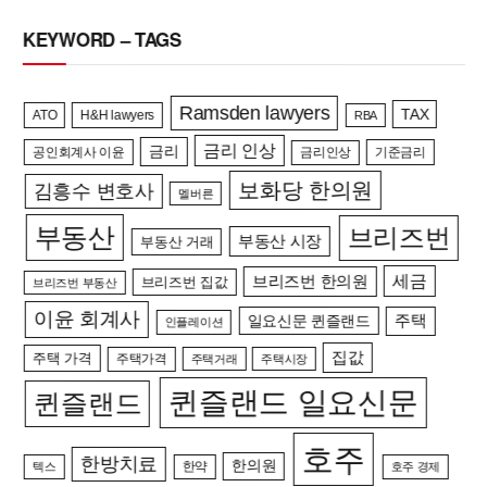
KEYWORD – TAGS
Ramsden lawyers
TAX
ATO
H&H lawyers
RBA
금리 인상
금리
공인회계사 이윤
금리인상
기준금리
보화당 한의원
김흥수 변호사
멜버른
부동산
브리즈번
부동산 시장
부동산 거래
세금
브리즈번 한의원
브리즈번 집값
브리즈번 부동산
이윤 회계사
일요신문 퀸즐랜드
주택
인플레이션
집값
주택 가격
주택가격
주택거래
주택시장
퀸즐랜드 일요신문
퀸즐랜드
호주
한방치료
한의원
한약
텍스
호주 경제