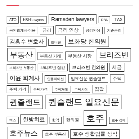
Ramsden lawyers
TAX
ATO
H&H lawyers
RBA
금리 인상
금리
공인회계사 이윤
금리인상
기준금리
보화당 한의원
김흥수 변호사
멜버른
부동산
브리즈번
부동산 시장
부동산 거래
세금
브리즈번 한의원
브리즈번 집값
브리즈번 부동산
이윤 회계사
일요신문 퀸즐랜드
주택
인플레이션
집값
주택 가격
주택가격
주택거래
주택시장
퀸즐랜드 일요신문
퀸즐랜드
호주
한방치료
한의원
한약
텍스
호주 경제
호주뉴스
호주 생활법률 상식
호주 부동산