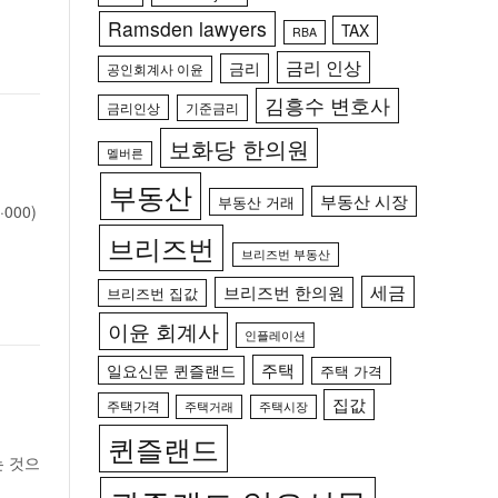
Ramsden lawyers
TAX
RBA
금리 인상
금리
공인회계사 이윤
김흥수 변호사
금리인상
기준금리
보화당 한의원
멜버른
부동산
부동산 시장
부동산 거래
000)
브리즈번
브리즈번 부동산
세금
브리즈번 한의원
브리즈번 집값
이윤 회계사
인플레이션
주택
일요신문 퀸즐랜드
주택 가격
집값
주택가격
주택거래
주택시장
퀸즐랜드
는 것으