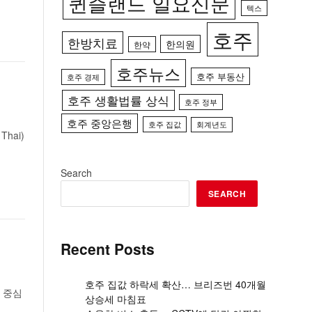
퀸즐랜드 일요신문
텍스
호주
한방치료
한의원
한약
호주뉴스
호주 부동산
호주 경제
호주 생활법률 상식
호주 정부
호주 중앙은행
호주 집값
회계년도
hai)
Search
SEARCH
Recent Posts
호주 집값 하락세 확산… 브리즈번 40개월
 중심
상승세 마침표