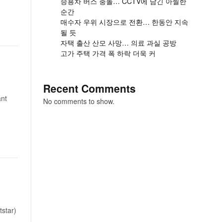
승용차 버스 충돌… CCTV에 담긴 아찔한
순간
매수자 우위 시장으로 전환… 한동안 지속
될 듯
자택 출산 산모 사망… 의료 과실 공방
고가 주택 가격 폭 하락 더욱 커
Recent Comments
nt
No comments to show.
tar)