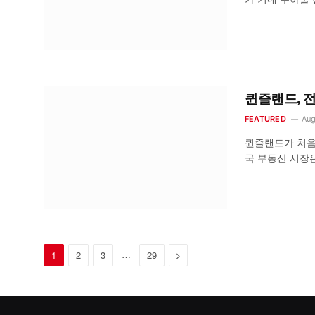
퀸즐랜드, 전
FEATURED
Aug
퀸즐랜드가 처음
국 부동산 시장
…
Next
1
2
3
29