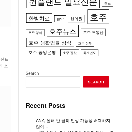
퀸즐랜드 일요신문
텍스
호주
한방치료
한의원
한약
호주뉴스
호주 부동산
호주 경제
호주 생활법률 상식
호주 정부
호주 중앙은행
호주 집값
회계년도
이전트
게 소
Search
SEARCH
Recent Posts
ANZ, 올해 안 금리 인상 가능성 배제하지
않아…