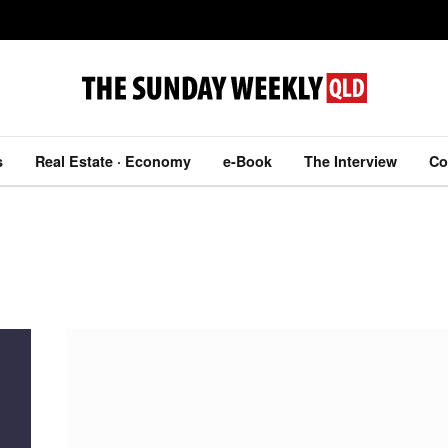
s
Real Estate · Economy
e-Book
The Interview
Co