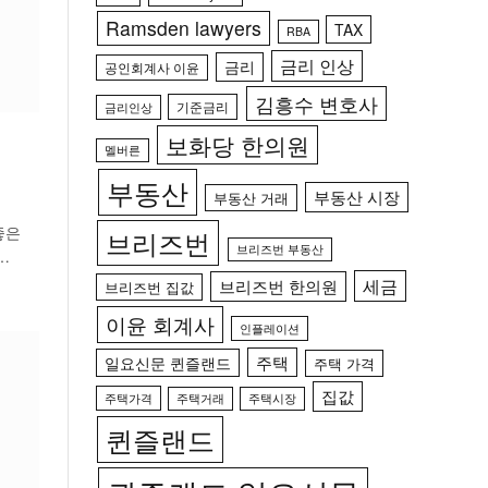
Ramsden lawyers
TAX
RBA
금리 인상
금리
공인회계사 이윤
김흥수 변호사
기준금리
금리인상
보화당 한의원
멜버른
부동산
부동산 시장
부동산 거래
좋은
브리즈번
브리즈번 부동산
…
세금
브리즈번 한의원
브리즈번 집값
이윤 회계사
인플레이션
주택
일요신문 퀸즐랜드
주택 가격
집값
주택가격
주택거래
주택시장
퀸즐랜드