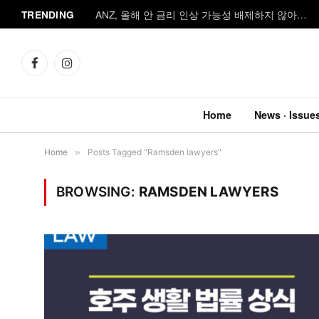
TRENDING
ANZ, 올해 안 금리 인상 가능성 배제하지 않아…
Facebook
Instagram
Home
News · Issue
Home
»
Posts Tagged "Ramsden lawyers"
BROWSING:
RAMSDEN LAWYERS