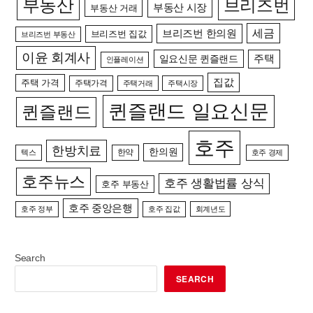
부동산
브리즈번
부동산 시장
부동산 거래
세금
브리즈번 한의원
브리즈번 집값
브리즈번 부동산
이윤 회계사
일요신문 퀸즐랜드
주택
인플레이션
집값
주택 가격
주택가격
주택거래
주택시장
퀸즐랜드 일요신문
퀸즐랜드
호주
한방치료
한의원
한약
텍스
호주 경제
호주뉴스
호주 생활법률 상식
호주 부동산
호주 중앙은행
호주 정부
호주 집값
회계년도
Search
SEARCH