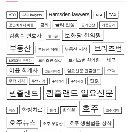
Ramsden lawyers
TAX
ATO
H&H lawyers
RBA
금리 인상
금리
공인회계사 이윤
금리인상
기준금리
보화당 한의원
김흥수 변호사
멜버른
부동산
브리즈번
부동산 시장
부동산 거래
세금
브리즈번 한의원
브리즈번 집값
브리즈번 부동산
이윤 회계사
일요신문 퀸즐랜드
주택
인플레이션
집값
주택 가격
주택가격
주택거래
주택시장
퀸즐랜드 일요신문
퀸즐랜드
호주
한방치료
한의원
한약
텍스
호주 경제
호주뉴스
호주 생활법률 상식
호주 부동산