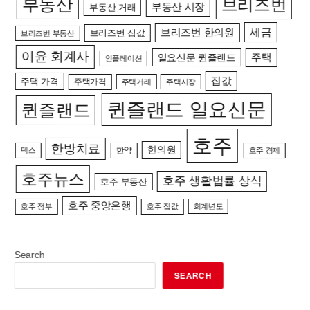
부동산
브리즈번
부동산 시장
부동산 거래
세금
브리즈번 한의원
브리즈번 집값
브리즈번 부동산
이윤 회계사
일요신문 퀸즐랜드
주택
인플레이션
집값
주택 가격
주택가격
주택거래
주택시장
퀸즐랜드 일요신문
퀸즐랜드
호주
한방치료
한의원
한약
텍스
호주 경제
호주뉴스
호주 생활법률 상식
호주 부동산
호주 중앙은행
호주 정부
호주 집값
회계년도
Search
SEARCH