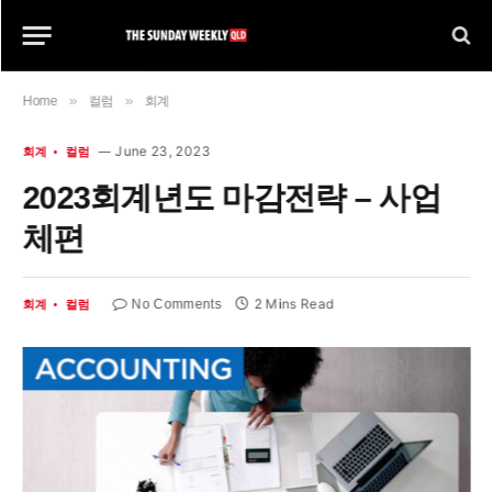
»
»
Home
컬럼
회계
June 23, 2023
회계
컬럼
2023회계년도 마감전략 – 사업
체편
2 Mins Read
No Comments
회계
컬럼