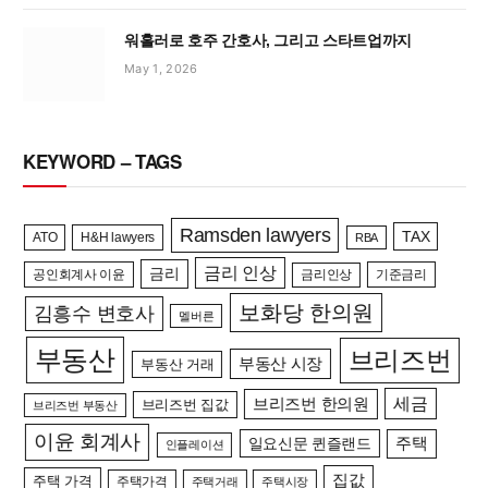
워홀러로 호주 간호사, 그리고 스타트업까지
May 1, 2026
KEYWORD – TAGS
Ramsden lawyers
TAX
ATO
H&H lawyers
RBA
금리 인상
금리
공인회계사 이윤
금리인상
기준금리
보화당 한의원
김흥수 변호사
멜버른
부동산
브리즈번
부동산 시장
부동산 거래
세금
브리즈번 한의원
브리즈번 집값
브리즈번 부동산
이윤 회계사
일요신문 퀸즐랜드
주택
인플레이션
집값
주택 가격
주택가격
주택거래
주택시장