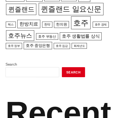
퀸즐랜드 일요신문
퀸즐랜드
호주
한방치료
한의원
한약
텍스
호주 경제
호주뉴스
호주 생활법률 상식
호주 부동산
호주 중앙은행
호주 정부
호주 집값
회계년도
Search
SEARCH
Recent