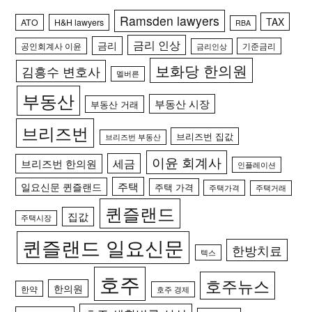
Ramsden lawyers
TAX
ATO
H&H lawyers
RBA
금리 인상
금리
공인회계사 이윤
기준금리
금리인상
보화당 한의원
김흥수 변호사
멜버른
부동산
부동산 시장
부동산 거래
브리즈번
브리즈번 집값
브리즈번 부동산
이윤 회계사
세금
브리즈번 한의원
인플레이션
주택
일요신문 퀸즐랜드
주택 가격
주택가격
주택거래
퀸즐랜드
집값
주택시장
퀸즐랜드 일요신문
한방치료
텍스
호주
호주뉴스
한의원
한약
호주 경제