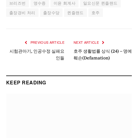
브리즈번
영수증
이윤 회계사
일요신문 퀸즐랜드
출장경비 처리
출장수당
퀸즐랜드
호주
PREVIOUS ARTICLE
NEXT ARTICLE
시험관아기, 인공수정 실패요
호주 생활법률 상식 (24) – 명예
인들
훼손(Defamation)
KEEP READING