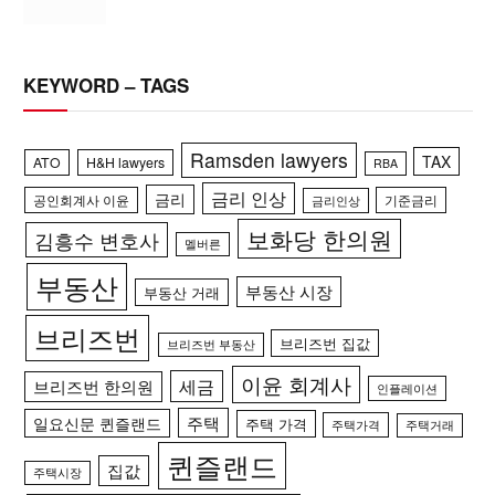
KEYWORD – TAGS
Ramsden lawyers
TAX
ATO
H&H lawyers
RBA
금리 인상
금리
공인회계사 이윤
기준금리
금리인상
보화당 한의원
김흥수 변호사
멜버른
부동산
부동산 시장
부동산 거래
브리즈번
브리즈번 집값
브리즈번 부동산
이윤 회계사
세금
브리즈번 한의원
인플레이션
주택
일요신문 퀸즐랜드
주택 가격
주택가격
주택거래
퀸즐랜드
집값
주택시장