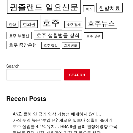
퀸즐랜드 일요신문
한방치료
텍스
호주
호주뉴스
한의원
한약
호주 경제
호주 생활법률 상식
호주 부동산
호주 정부
호주 중앙은행
호주 집값
회계년도
Search
SEARCH
Recent Posts
ANZ, 올해 안 금리 인상 가능성 배제하지 않아…
가장 수익 높은 ‘부업’은? 새로운 일보다 생활비 줄이기
호주 실업률 4.4% 유지… RBA 8월 금리 결정에영향 주목
멜버른 주택 시장, 4년 만에 가장 큰 폭으로 하락