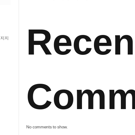
Recen
어지지
Comm
No comments to show.