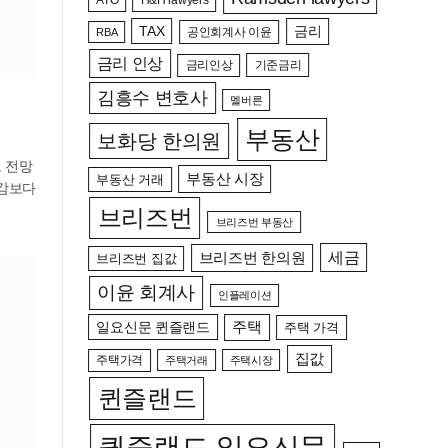
TAX
금리
공인회계사 이윤
RBA
금리 인상
금리인상
기준금리
김흥수 변호사
멜버른
부동산
보화당 한의원
 전망
부동산 시장
부동산 거래
대감보다
브리즈번
브리즈번 부동산
세금
브리즈번 한의원
브리즈번 집값
이윤 회계사
인플레이션
일요신문 퀸즐랜드
주택
주택 가격
집값
주택가격
주택거래
주택시장
퀸즐랜드
퀸즐랜드 일요신문