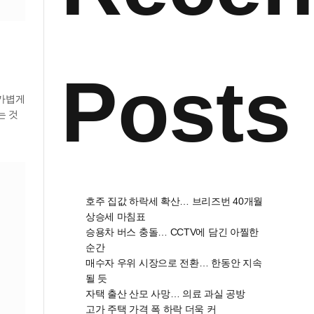
Posts
 가볍게
는 것
호주 집값 하락세 확산… 브리즈번 40개월
상승세 마침표
승용차 버스 충돌… CCTV에 담긴 아찔한
순간
매수자 우위 시장으로 전환… 한동안 지속
될 듯
자택 출산 산모 사망… 의료 과실 공방
고가 주택 가격 폭 하락 더욱 커