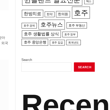
텍스
호주
한방치료
한의원
한약
호주뉴스
호주 부동산
호주 경제
호주 생활법률 상식
호주 정부
받아
호주 중앙은행
 외국
호주 집값
회계년도
Search
SEARCH
Recen