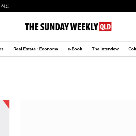
마침표
es
Real Estate · Economy
e-Book
The Interview
Co