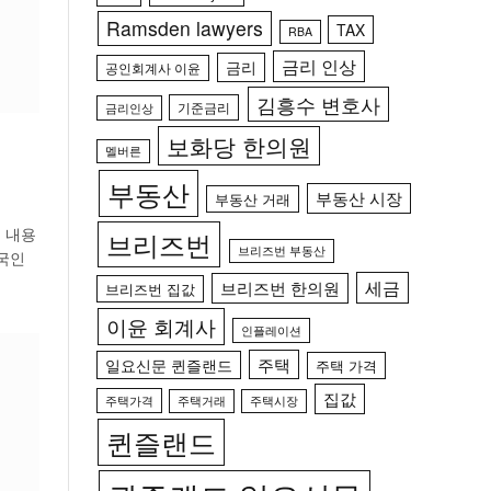
Ramsden lawyers
TAX
RBA
금리 인상
금리
공인회계사 이윤
김흥수 변호사
기준금리
금리인상
보화당 한의원
멜버른
부동산
부동산 시장
부동산 거래
 내용
브리즈번
브리즈번 부동산
외국인
세금
브리즈번 한의원
브리즈번 집값
이윤 회계사
인플레이션
주택
일요신문 퀸즐랜드
주택 가격
집값
주택가격
주택거래
주택시장
퀸즐랜드