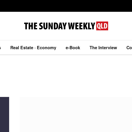
s
Real Estate · Economy
e-Book
The Interview
Co