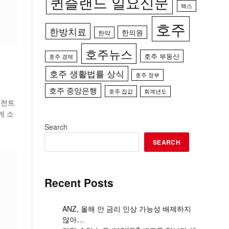
퀸즐랜드 일요신문
텍스
호주
한방치료
한의원
한약
호주뉴스
호주 부동산
호주 경제
호주 생활법률 상식
호주 정부
호주 중앙은행
호주 집값
회계년도
이전트
게 소
Search
SEARCH
Recent Posts
ANZ, 올해 안 금리 인상 가능성 배제하지
않아…