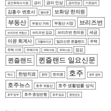
금리 인상
금리
공인회계사 이윤
금리인상
기준금리
보화당 한의원
김흥수 변호사
멜버른
부동산
브리즈번
부동산 시장
부동산 거래
세금
브리즈번 한의원
브리즈번 집값
브리즈번 부동산
이윤 회계사
일요신문 퀸즐랜드
주택
인플레이션
집값
주택 가격
주택가격
주택거래
주택시장
퀸즐랜드 일요신문
퀸즐랜드
호주
한방치료
한의원
한약
텍스
호주 경제
호주뉴스
호주 생활법률 상식
호주 부동산
호주 중앙은행
호주 정부
호주 집값
회계년도