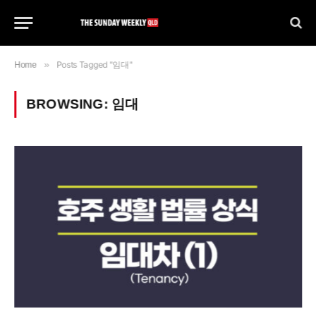
»
Posts Tagged "임대"
Home
BROWSING:
임대